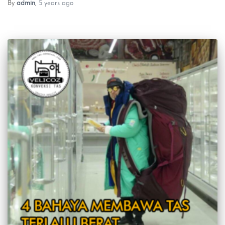
By
admin
,
5 years
ago