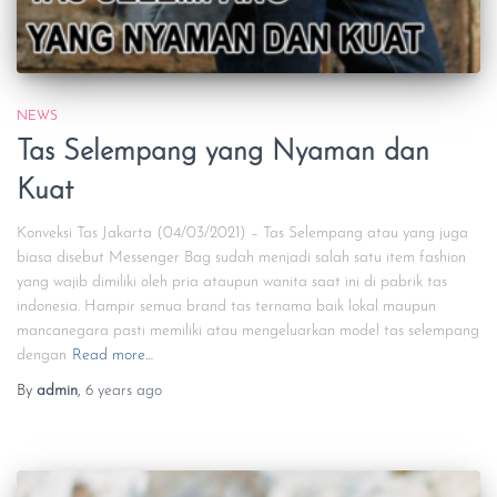
NEWS
Tas Selempang yang Nyaman dan
Kuat
Konveksi Tas Jakarta (04/03/2021) – Tas Selempang atau yang juga
biasa disebut Messenger Bag sudah menjadi salah satu item fashion
yang wajib dimiliki oleh pria ataupun wanita saat ini di pabrik tas
indonesia. Hampir semua brand tas ternama baik lokal maupun
mancanegara pasti memiliki atau mengeluarkan model tas selempang
dengan
Read more…
By
admin
,
6 years
ago