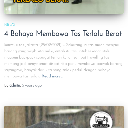
NEWS
4 Bahaya Membawa Tas Terlalu Berat
konveksi tas Jakarta (25/02/2021) – Sekarang ini tas sudah menjadi
barang yang wajib kita miliki, entah itu tas untuk sekedar style
maupun backpack sebagai teman kuliah sampai travelling tas
memang jadi penyelamat disaat kita perlu membawa banyak barang.
sayangnya, banyak dari kita yang tidak peduli dengan bahaya
membawa tas terlalu
Read more…
By
admin
,
5 years
ago