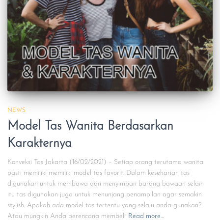
NEWS
Model Tas Wanita Berdasarkan
Karakternya
Konveksi Tas Jakarta (16/02/2021) – Setiap orang terutama wanita
pasti memiliki memiliki model tas favorit. Dalam keseharian tas
digunakan untuk membawa dan menyimpan barang bawaan selain
itu tas digunakan juga untuk menunjang penampilan agar semakin
stylish. Apakah ada model tas tertentu yang selalu anda gunakan?
Atau mungkin Anda berencana membeli
Read more…