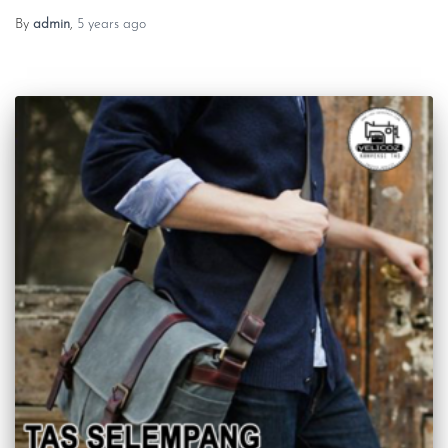
By
admin
,
5 years
ago