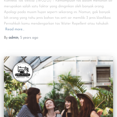
Konveksi Tas Velicoz (19/02/21) – Kemampuan tas dalam menahan air
merupakan salah satu faktor yang diinginkan oleh banyak orang.
Apalagi pada musim hujan seperti sekarang ini. Namun, gak banyak
loh orang yang tahu jenis bahan tas anti air memiliki 3 jenis klasifikasi.
Pernahkah kamu mendengarkan tas Water Repellent atau tahukah
Read more…
By
admin
,
5 years
ago