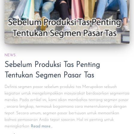
NEWS
Sebelum Produksi Tas Penting
Tentukan Segmen Pasar Tas
Definisi segmen pasar sebelum produksi tas Merupakan sebuah
kegiatan untuk mengelompokkan masyarakat berdasarkan segmentasi
mereka. Pada artikel ini, kami akan membahas tentang segmen pasar
, secara lengkap, termasuk bagaimana cara menentukannya dengan
tepat. Secara umum, segmen pasar bertujuan untuk memastikan
bahwa pemasaran Anda tepat sasaran. Hal ini penting untuk
meningkatkan
Read more…