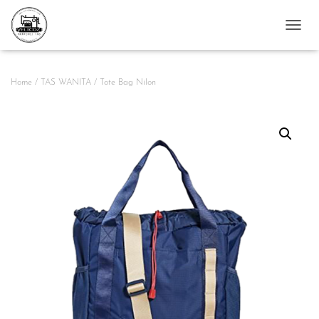
T
O
G
G
Home
/
TAS WANITA
/ Tote Bag Nilon
L
E
N
A
V
I
G
A
T
I
O
N