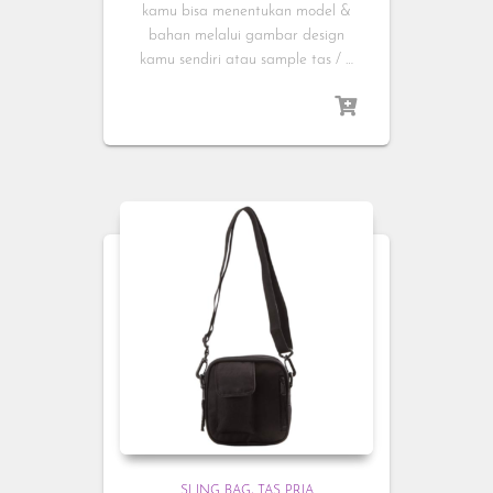
kamu bisa menentukan model &
bahan melalui gambar design
kamu sendiri atau sample tas / …
SLING BAG
TAS PRIA