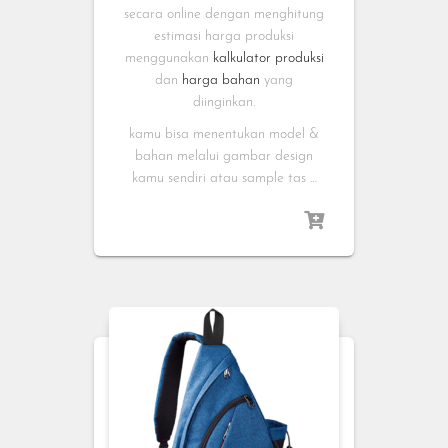
secara online dengan menghitung
estimasi harga produksi
menggunakan
kalkulator produksi
dan
harga bahan
yang
diinginkan.
kamu bisa menentukan model &
bahan melalui gambar design
kamu sendiri atau sample tas …