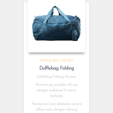
DUFFLE BAG
TAS PRIA
Dufflebag Folding
Dufflebag Folding Parasut
Minimal qty produksi 50 pcs
dengan maksimal 3 warna
berbeda
Pemesanan bisa dilakukan secara
offline yaitu dengan datang