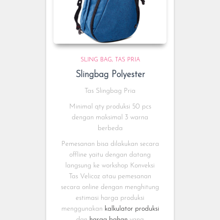
SLING BAG
TAS PRIA
Slingbag Polyester
Tas Slingbag Pria
Minimal qty produksi 50 pcs
dengan maksimal 3 warna
berbeda
Pemesanan bisa dilakukan secara
offline yaitu dengan datang
langsung ke workshop Konveksi
Tas Velicoz atau pemesanan
secara online dengan menghitung
estimasi harga produksi
menggunakan
kalkulator produksi
dan
harga bahan
yang