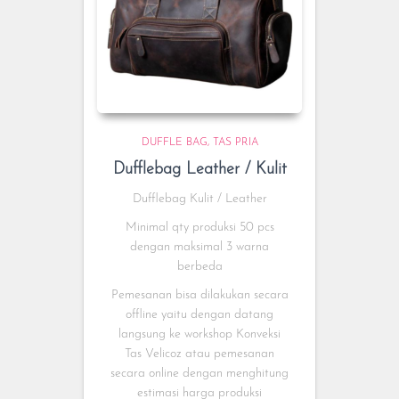
DUFFLE BAG
TAS PRIA
Dufflebag Leather / Kulit
Dufflebag Kulit / Leather
Minimal qty produksi 50 pcs
dengan maksimal 3 warna
berbeda
Pemesanan bisa dilakukan secara
offline yaitu dengan datang
langsung ke workshop Konveksi
Tas Velicoz atau pemesanan
secara online dengan menghitung
estimasi harga produksi