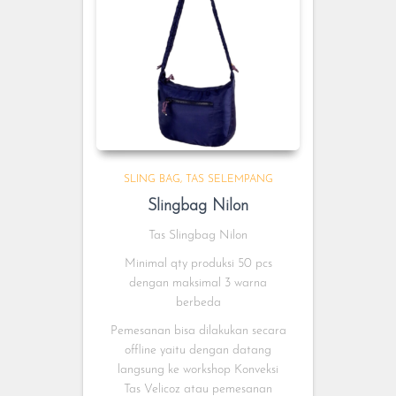
SLING BAG
TAS SELEMPANG
Slingbag Nilon
Tas Slingbag Nilon
Minimal qty produksi 50 pcs
dengan maksimal 3 warna
berbeda
Pemesanan bisa dilakukan secara
offline yaitu dengan datang
langsung ke workshop Konveksi
Tas Velicoz atau pemesanan