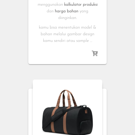
menggunakan
kalkulator produksi
dan
harga bahan
yang
diinginkan.
kamu bisa menentukan model &
bahan melalui gambar design
kamu sendiri atau sample …