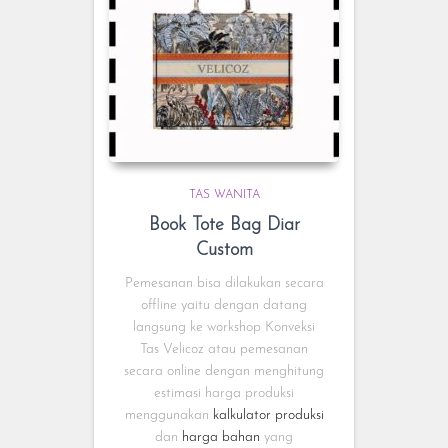
TAS WANITA
Book Tote Bag Diar
Custom
Pemesanan bisa dilakukan secara
offline yaitu dengan datang
langsung ke workshop Konveksi
Tas Velicoz atau pemesanan
secara online dengan menghitung
estimasi harga produksi
menggunakan
kalkulator produksi
dan
harga bahan
yang