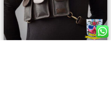
KONVEKSI TAS
Konveksi Tas Jakarta Barat
konveksi tas jakarta ( 2 februari 2021 ) , Bagi kamu yang mau
produksi tas tentu terkadang bingung mencari tempat produksi tas
untuk konveksi tas jakarta barat velicoz konveksi tas menjadi pilihan
yang tepat . bagaimana mencari konveksi tas yang terdekat kamu
tidak perlu khawatir konveksi tas velicoz sangat dekat
Read more…
By
admin
,
6 years
ago