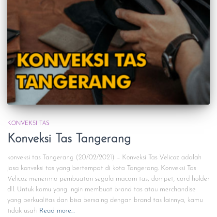
KONVEKSI TAS
Konveksi Tas Tangerang
konveksi tas Tangerang (20/02/2021) – Konveksi Tas Velicoz adalah
jasa konveksi tas yang bertempat di kota Tangerang. Konveksi Tas
Velicoz menerima pembuatan segala macam tas, dompet, card holder
dll. Untuk kamu yang ingin membuat brand tas atau merchandise
yang berkualitas dan bisa bersaing dengan brand tas lainnya, kamu
tidak usah
Read more…