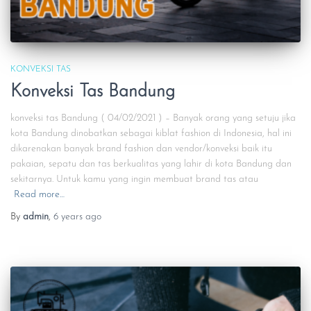
KONVEKSI TAS
Konveksi Tas Bandung
konveksi tas Bandung ( 04/02/2021 ) – Banyak orang yang setuju jika
kota Bandung dinobatkan sebagai kiblat fashion di Indonesia, hal ini
dikarenakan banyak brand fashion dan vendor/konveksi baik itu
pakaian, sepatu dan tas berkualitas yang lahir di kota Bandung dan
sekitarnya. Untuk kamu yang ingin membuat brand tas atau
Read more…
By
admin
,
6 years
ago