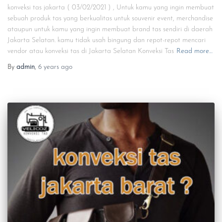
konveksi tas jakarta ( 03/02/2021 ) , Untuk kamu yang ingin membuat
sebuah produk tas yang berkualitas untuk souvenir event, merchandise
ataupun untuk kamu yang ingin membuat brand tas sendiri di daerah
Jakarta Selatan. kamu tidak usah bingung dan repot-repot mencari
vendor atau konveksi tas di Jakarta Selatan Konveksi Tas
Read more…
By
admin
,
6 years
ago