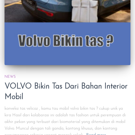
NEWS
VOLVO Bikin Tas Dari Bahan Interior
Mobil
konveksi tas velicoz , kamu tau mobil volvo bikin tas ? cukup unik ya
kira Hasil dari kolaborasi ini adalah tas fashion untuk perempuan di
akhir pekan yang terbuat dari biomaterial yang ditemukan di mobil
Volvo. Muncul dengan tali ganda, kantong khusus, dan kantong