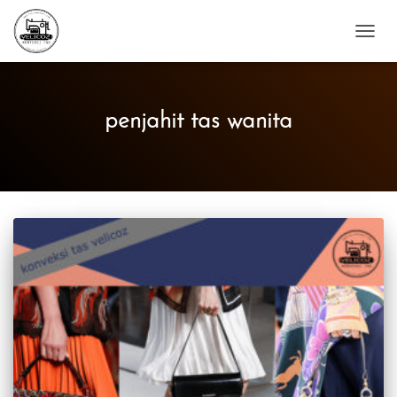
TOGG
NAVIG
penjahit tas wanita