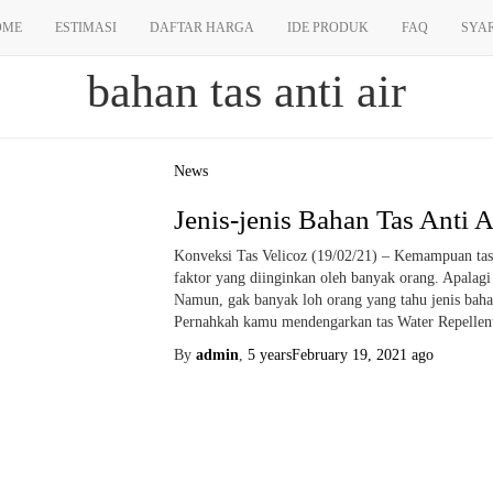
OME
ESTIMASI
DAFTAR HARGA
IDE PRODUK
FAQ
SYA
bahan tas anti air
News
Jenis-jenis Bahan Tas Anti A
Konveksi Tas Velicoz (19/02/21) – Kemampuan tas
faktor yang diinginkan oleh banyak orang. Apalagi
Namun, gak banyak loh orang yang tahu jenis bahan t
Pernahkah kamu mendengarkan tas Water Repellent
By
admin
,
5 years
February 19, 2021
ago