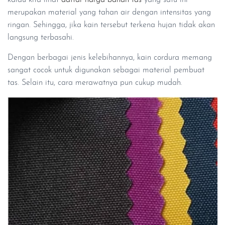
kalau kita lihat
daftar harga bahan tas
yang satu ini
merupakan material yang tahan air dengan intensitas yang
ringan. Sehingga, jika kain tersebut terkena hujan tidak akan
langsung terbasahi.
Dengan berbagai jenis kelebihannya, kain cordura memang
sangat cocok untuk digunakan sebagai material pembuat
tas. Selain itu, cara merawatnya pun cukup mudah.