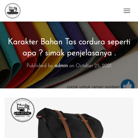
T
O
G
G
L
Karakter Bahan Tas cordura seperti
E
N
apa ? simak penjelasanya .
A
V
Published by
admin
on
October 25, 2021
I
G
A
T
I
O
N